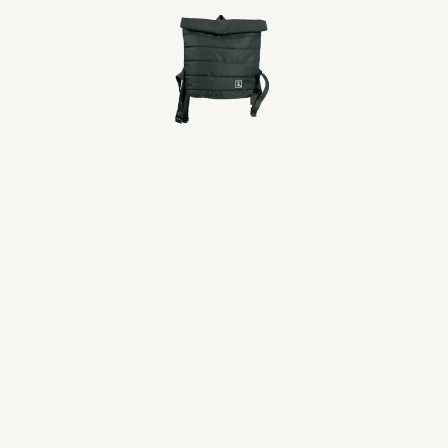
seco
ostaza