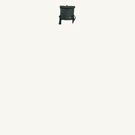
Estuche auriculares
$
320
Contáctanos por compras mayores a 15
unidades con precios especiales. Todos
nuestros productos son personalizables y
se pueden convertir en el mejor regalo
empresarial.
Color