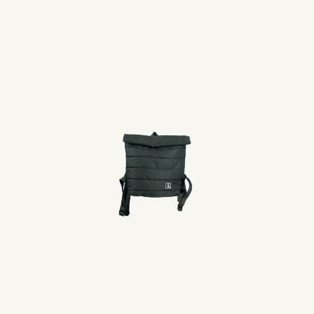
Tu información personal será usada para mejorar tu
experiencia en nuestro sitio web, para gestionar el
acceso a tu cuenta y otras finalidades descritas en
nuestra
política de privacidad
.
Registrarse
@peype.uy
Seguínos en Instagram