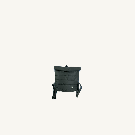
@peype.uy
Seguínos en Instagram