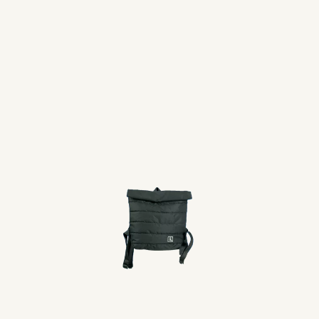
¿Cuáles son los métodos de pago?
@peype.uy
Seguínos en Instagram