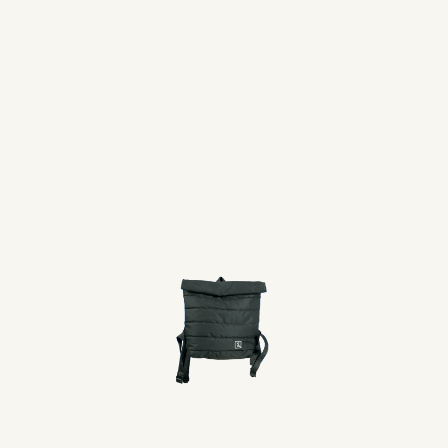
Tote Matera
Tote Empresa
$
695
$
695
AGOTADO